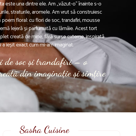
ta este una dintre ele. Am „văzut-o” înainte s-o
rile, straturile, aromele. Am vrut să construiesc
 poem floral: cu flori de soc, trandafiri, mousse
remă lejeră și parfumată cu lămâie. Acest tort
let creată de mine, fără surse externe, inspirată
i a ieșit exact cum mi-am imaginat.
ii de soc și trandafiri – o
creată din imaginație și simțire
Sasha Cuisine