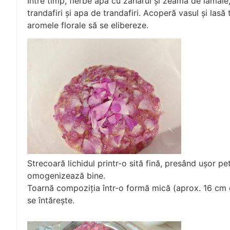
Între timp, fierbe apa cu zahărul și zeama de lămâie
trandafiri și apa de trandafiri. Acoperă vasul și lasă
aromele florale să se elibereze.
Strecoară lichidul printr-o sită fină, presând ușor pet
omogenizează bine.
Toarnă compoziția într-o formă mică (aprox. 16 cm di
se întărește.