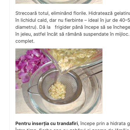
Strecoară totul, eliminând florile. Hidratează gelat
în lichidul cald, dar nu fierbinte – ideal în jur de 4
diametru). Dă la frigider până începe să se închege,
în jeleu, astfel încât să rămână suspendate în mijloc
complet.
Pentru inserția cu trandafiri
, începe prin a hidrata g