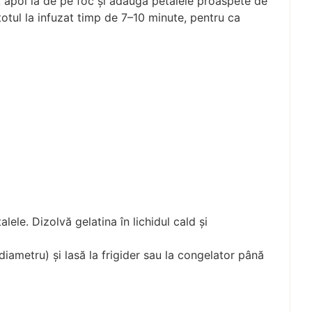
, apoi ia de pe foc și adaugă petalele proaspete de
 totul la infuzat timp de 7–10 minute, pentru ca
alele. Dizolvă gelatina în lichidul cald și
ametru) și lasă la frigider sau la congelator până