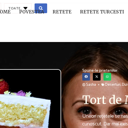
TOATE CATEGORIILE
OME
POVESTEA
RETETE
RETETE TURCESTI
Spune-le prietenilor:
Sasha
Deserturi
,
Dulc
Tort de
Uneori rețetele se nasc
cunoscut. Dar mai exis