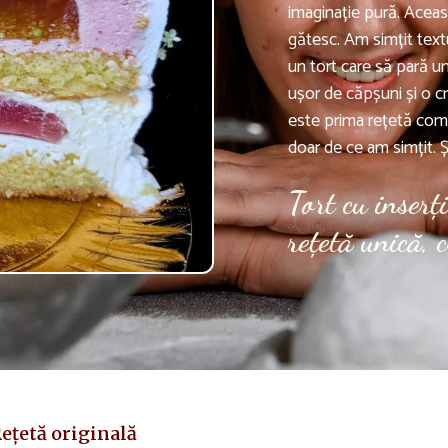
imaginație pură. Aceas
gătesc. Am simțit textu
un tort care să pară un
ușor de căpșuni și o c
este prima rețetă comp
doar de ce am simțit. Ș
Tort cu inserț
rețetă unică, 
ețetă originală