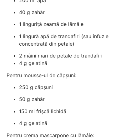
200 ml apă
40 g zahăr
1 linguriță zeamă de lămâie
1 lingură apă de trandafiri (sau infuzie
concentrată din petale)
2 mâini mari de petale de trandafiri
4 g gelatină
Pentru mousse-ul de căpșuni:
250 g căpșuni
50 g zahăr
150 ml frișcă lichidă
4 g gelatină
Pentru crema mascarpone cu lămâie: