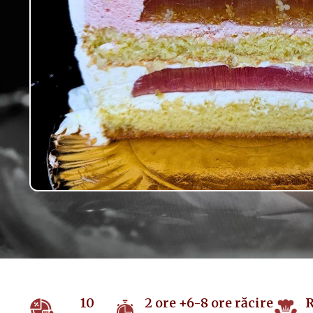
10
2 ore +6-8 ore răcire
R